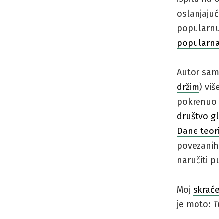
oslanjajuć
popularnu
popularna
Autor sam
držim
) vi
pokrenuo b
društvo g
Dane teori
povezanih
naručiti 
Moj
skrać
je moto:
T