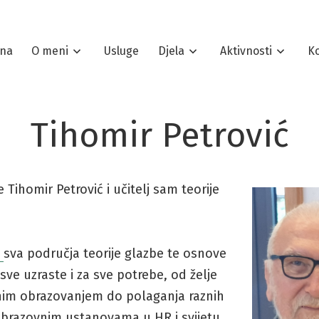
tna
O meni
Usluge
Djela
Aktivnosti
K
Tihomir Petrović
e Tihomir Petrović i učitelj sam teorije
m
sva područja teorije glazbe te osnove
sve uzraste i za sve potrebe, od želje
nim obrazovanjem do polaganja raznih
obrazovnim ustanovama u HR i svijetu,