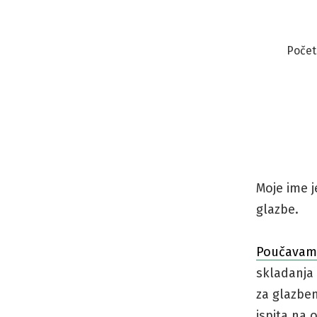
Skip
to
Poče
content
Moje ime j
glazbe.
Poučava
skladanja 
za glazbe
ispita na 