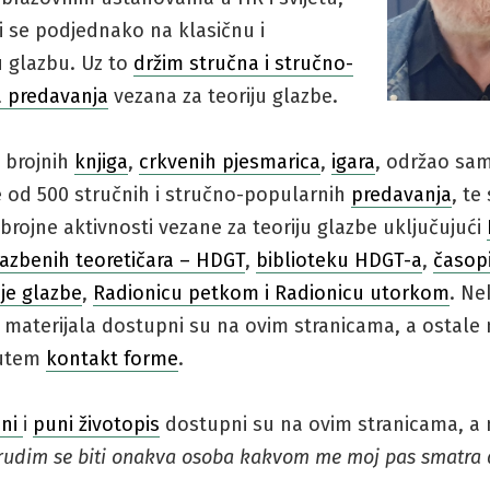
i se podjednako na klasičnu i
 glazbu. Uz to
držim stručna i stručno-
 predavanja
vezana za teoriju glazbe.
 brojnih
knjiga
,
crkvenih pjesmarica
,
igara
, održao sam
še od 500 stručnih i stručno-popularnih
predavanja
, te
rojne aktivnosti vezane za teoriju glazbe uključujući
lazbenih teoretičara – HDGT
,
biblioteku HDGT-a
,
časop
je glazbe
,
Radionicu petkom i Radionicu utorkom
. Ne
 materijala dostupni su na ovim stranicama, a ostale
putem
kontakt forme
.
eni
i
puni životopis
dostupni su na ovim stranicama, a m
rudim se biti onakva osoba kakvom me moj pas smatra