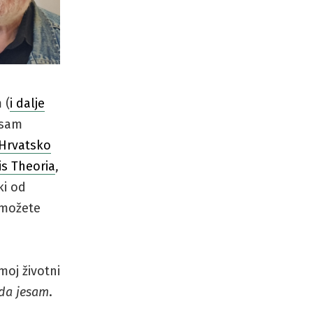
 (
i dalje
 sam
Hrvatsko
is Theoria
,
ki od
 možete
oj životni
 da jesam
.