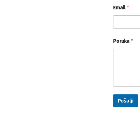
Email
*
Poruka
*
Pošalji