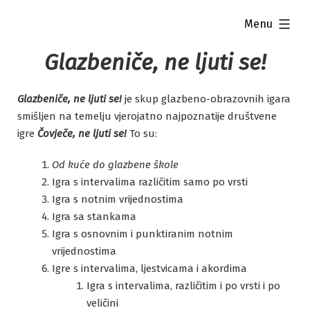
Skip
expanded
Menu
to
content
Glazbeniče, ne ljuti se!
Glazbeniče, ne ljuti se!
je skup glazbeno-obrazovnih igara
smišljen na temelju vjerojatno najpoznatije društvene
igre
Čovječe, ne ljuti se!
To su:
Od kuće do glazbene škole
Igra s intervalima različitim samo po vrsti
Igra s notnim vrijednostima
Igra sa stankama
Igra s osnovnim i punktiranim notnim
vrijednostima
Igre s intervalima, ljestvicama i akordima
Igra s intervalima, različitim i po vrsti i po
veličini